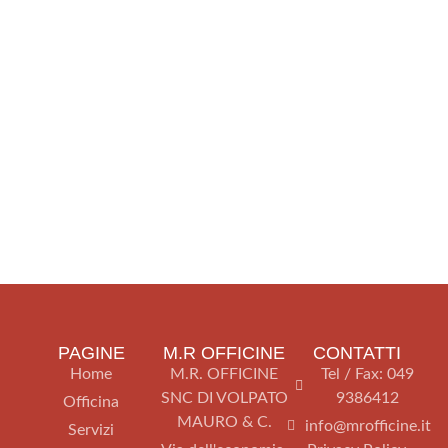
Contatti
Hai bisogno di assistenza per le tue macchine
movimento terra? Contattaci ora!
Il team di M.R. Officine è pronto a rispondere a
tutte le tue esigenze con professionalità e
competenza.
Clicca qui
PAGINE
M.R OFFICINE
CONTATTI
Home
M.R. OFFICINE
Tel / Fax: 049
SNC DI VOLPATO
9386412
Officina
MAURO & C.
info@mrofficine.it
Servizi