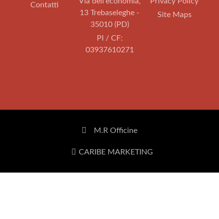
Via dell'economia,
Privacy Policy
Contatti
13 Trebaseleghe -
Site Maps
35010 (PD)
PI / CF:
03937610271
M.R Officine
CARIBE MARKETING